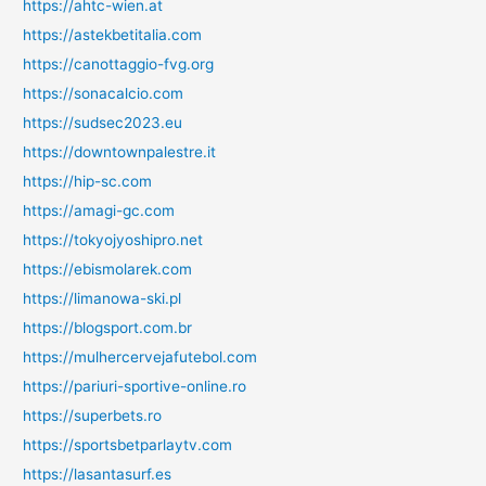
https://ahtc-wien.at
https://astekbetitalia.com
https://canottaggio-fvg.org
https://sonacalcio.com
https://sudsec2023.eu
https://downtownpalestre.it
https://hip-sc.com
https://amagi-gc.com
https://tokyojyoshipro.net
https://ebismolarek.com
https://limanowa-ski.pl
https://blogsport.com.br
https://mulhercervejafutebol.com
https://pariuri-sportive-online.ro
https://superbets.ro
https://sportsbetparlaytv.com
https://lasantasurf.es