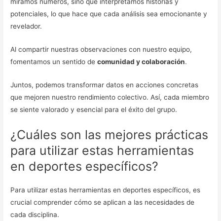
miramos números, sino que interpretamos historias y
potenciales, lo que hace que cada análisis sea emocionante y
revelador.
Al compartir nuestras observaciones con nuestro equipo,
fomentamos un sentido de
comunidad y colaboración
.
Juntos, podemos transformar datos en acciones concretas
que mejoren nuestro rendimiento colectivo. Así, cada miembro
se siente valorado y esencial para el éxito del grupo.
¿Cuáles son las mejores prácticas
para utilizar estas herramientas
en deportes específicos?
Para utilizar estas herramientas en deportes específicos, es
crucial comprender cómo se aplican a las necesidades de
cada disciplina.