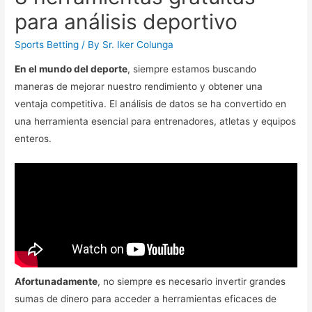
para análisis deportivo
Sports Betting
/ By
Sr. Iker Colunga
En el mundo del deporte
, siempre estamos buscando
maneras de mejorar nuestro rendimiento y obtener una
ventaja competitiva. El análisis de datos se ha convertido en
una herramienta esencial para entrenadores, atletas y equipos
enteros.
Afortunadamente
, no siempre es necesario invertir grandes
sumas de dinero para acceder a herramientas eficaces de