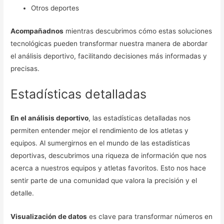
Otros deportes
Acompañadnos
mientras descubrimos cómo estas soluciones
tecnológicas pueden transformar nuestra manera de abordar
el análisis deportivo, facilitando decisiones más informadas y
precisas.
Estadísticas detalladas
En el análisis deportivo
, las estadísticas detalladas nos
permiten entender mejor el rendimiento de los atletas y
equipos. Al sumergirnos en el mundo de las estadísticas
deportivas, descubrimos una riqueza de información que nos
acerca a nuestros equipos y atletas favoritos. Esto nos hace
sentir parte de una comunidad que valora la precisión y el
detalle.
Visualización de datos
es clave para transformar números en