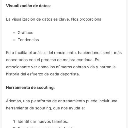
Visualización de datos
:
La visualización de datos es clave. Nos proporciona:
Gráficos
Tendencias
Esto facilita el análisis del rendimiento, haciéndonos sentir más
conectados con el proceso de mejora continua. Es
emocionante ver cómo los números cobran vida y narran la
historia del esfuerzo de cada deportista.
Herramienta de scouting
:
Además, una plataforma de entrenamiento puede incluir una
herramienta de scouting, que nos ayuda a:
Identificar nuevos talentos.