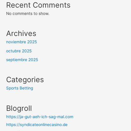
Recent Comments
No comments to show.
Archives
noviembre 2025
octubre 2025
septiembre 2025
Categories
Sports Betting
Blogroll
https://ja-gut-aeh-ich-sag-mal.com
https://syndicateonlinecasino.de