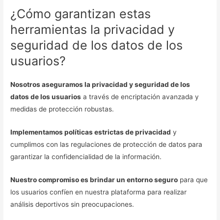
¿Cómo garantizan estas
herramientas la privacidad y
seguridad de los datos de los
usuarios?
Nosotros aseguramos la privacidad y seguridad de los
datos de los usuarios
a través de encriptación avanzada y
medidas de protección robustas.
Implementamos políticas estrictas de privacidad
y
cumplimos con las regulaciones de protección de datos para
garantizar la confidencialidad de la información.
Nuestro compromiso es brindar un entorno seguro
para que
los usuarios confíen en nuestra plataforma para realizar
análisis deportivos sin preocupaciones.