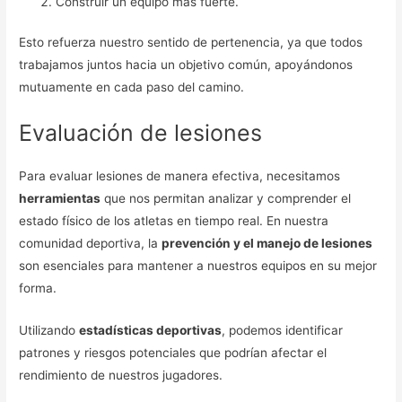
Construir un equipo más fuerte.
Esto refuerza nuestro sentido de pertenencia, ya que todos
trabajamos juntos hacia un objetivo común, apoyándonos
mutuamente en cada paso del camino.
Evaluación de lesiones
Para evaluar lesiones de manera efectiva, necesitamos
herramientas
que nos permitan analizar y comprender el
estado físico de los atletas en tiempo real. En nuestra
comunidad deportiva, la
prevención y el manejo de lesiones
son esenciales para mantener a nuestros equipos en su mejor
forma.
Utilizando
estadísticas deportivas
, podemos identificar
patrones y riesgos potenciales que podrían afectar el
rendimiento de nuestros jugadores.