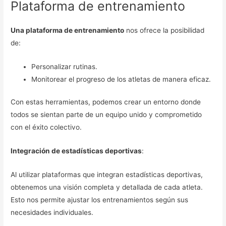
Plataforma de entrenamiento
Una plataforma de entrenamiento
nos ofrece la posibilidad
de:
Personalizar rutinas.
Monitorear el progreso de los atletas de manera eficaz.
Con estas herramientas, podemos crear un entorno donde
todos se sientan parte de un equipo unido y comprometido
con el éxito colectivo.
Integración de estadísticas deportivas
:
Al utilizar plataformas que integran estadísticas deportivas,
obtenemos una visión completa y detallada de cada atleta.
Esto nos permite ajustar los entrenamientos según sus
necesidades individuales.