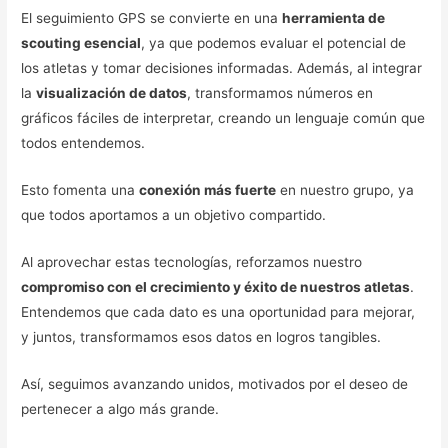
El seguimiento GPS se convierte en una
herramienta de
scouting esencial
, ya que podemos evaluar el potencial de
los atletas y tomar decisiones informadas. Además, al integrar
la
visualización de datos
, transformamos números en
gráficos fáciles de interpretar, creando un lenguaje común que
todos entendemos.
Esto fomenta una
conexión más fuerte
en nuestro grupo, ya
que todos aportamos a un objetivo compartido.
Al aprovechar estas tecnologías, reforzamos nuestro
compromiso con el crecimiento y éxito de nuestros atletas
.
Entendemos que cada dato es una oportunidad para mejorar,
y juntos, transformamos esos datos en logros tangibles.
Así, seguimos avanzando unidos, motivados por el deseo de
pertenecer a algo más grande.