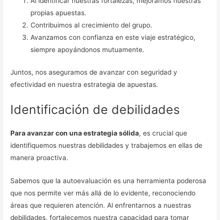
Al identificar nuestras fortalezas, mejoramos nuestras
propias apuestas.
Contribuimos al crecimiento del grupo.
Avanzamos con confianza en este viaje estratégico,
siempre apoyándonos mutuamente.
Juntos, nos aseguramos de avanzar con seguridad y
efectividad en nuestra estrategia de apuestas.
Identificación de debilidades
Para avanzar con una estrategia sólida
, es crucial que
identifiquemos nuestras debilidades y trabajemos en ellas de
manera proactiva.
Sabemos que la autoevaluación es una herramienta poderosa
que nos permite ver más allá de lo evidente, reconociendo
áreas que requieren atención. Al enfrentarnos a nuestras
debilidades, fortalecemos nuestra capacidad para tomar