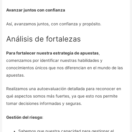
Avanzar juntos con confianza
Así, avanzamos juntos, con confianza y propósito.
Análisis de fortalezas
Para fortalecer nuestra estrategia de apuestas
,
comenzamos por identificar nuestras habilidades y
conocimientos únicos que nos diferencian en el mundo de las
apuestas.
Realizamos una autoevaluación detallada para reconocer en
qué aspectos somos más fuertes, ya que esto nos permite
tomar decisiones informadas y seguras.
Gestión del riesgo
:
Sabemos que nuestra capacidad para gestionar el