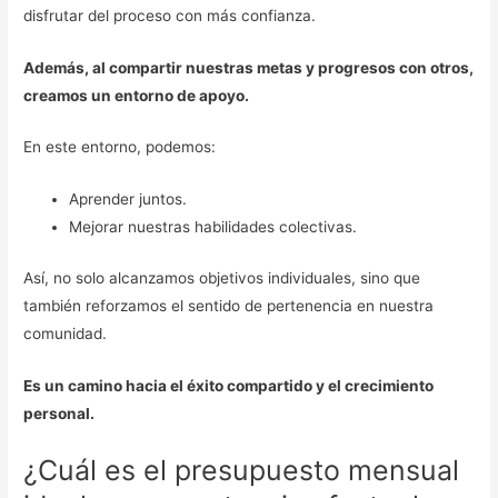
disfrutar del proceso con más confianza.
Además, al compartir nuestras metas y progresos con otros,
creamos un entorno de apoyo.
En este entorno, podemos:
Aprender juntos.
Mejorar nuestras habilidades colectivas.
Así, no solo alcanzamos objetivos individuales, sino que
también reforzamos el sentido de pertenencia en nuestra
comunidad.
Es un camino hacia el éxito compartido y el crecimiento
personal.
¿Cuál es el presupuesto mensual