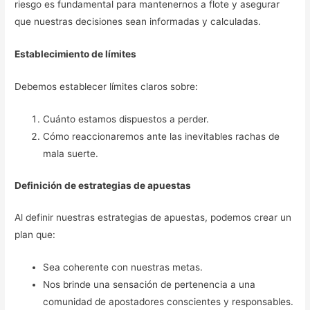
riesgo es fundamental para mantenernos a flote y asegurar
que nuestras decisiones sean informadas y calculadas.
Establecimiento de límites
Debemos establecer límites claros sobre:
Cuánto estamos dispuestos a perder.
Cómo reaccionaremos ante las inevitables rachas de
mala suerte.
Definición de estrategias de apuestas
Al definir nuestras estrategias de apuestas, podemos crear un
plan que:
Sea coherente con nuestras metas.
Nos brinde una sensación de pertenencia a una
comunidad de apostadores conscientes y responsables.