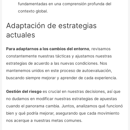
fundamentadas en una comprensión profunda del
contexto global.
Adaptación de estrategias
actuales
Para adaptarnos a los cambios del entorno
, revisamos
constantemente nuestras tácticas y ajustamos nuestras
estrategias de acuerdo a las nuevas condiciones. Nos
mantenemos unidos en este proceso de autoevaluación,
buscando siempre mejorar y aprender de cada experiencia.
Gestión del riesgo
es crucial en nuestras decisiones, así que
no dudamos en modificar nuestras estrategias de apuestas
cuando el panorama cambia. Juntos, analizamos qué funcionó
bien y qué podría mejorar, asegurando que cada movimiento
nos acerque a nuestras metas comunes.