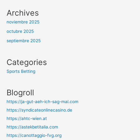
Archives
noviembre 2025
octubre 2025
septiembre 2025
Categories
Sports Betting
Blogroll
https://ja-gut-aeh-ich-sag-mal.com
https://syndicateonlinecasino.de
https://ahtc-wien.at
https://astekbetitalia.com
https://canottaggio-fvg.org