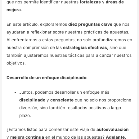
que nos permite identificar nuestras
fortalezas
y
áreas de
mejora
.
En este artículo, exploraremos
diez preguntas clave
que nos
ayudarán a reflexionar sobre nuestras prácticas de apuestas.
Al enfrentarnos a estas preguntas, no solo profundizaremos en
nuestra comprensión de las
estrategias efectivas
, sino que
también ajustaremos nuestras tácticas para alcanzar nuestros
objetivos.
Desarrollo de un enfoque disciplinado:
Juntos, podemos desarrollar un enfoque más
disciplinado
y
consciente
que no solo nos proporcione
diversión, sino también resultados positivos a largo
plazo.
¿Estamos listos para comenzar este viaje de
autoevaluación
y
mejora continua
en el mundo de las apuestas?
Adelante.