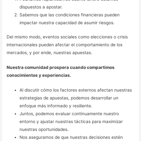
dispuestos a apostar.
Sabemos que las condiciones financieras pueden
impactar nuestra capacidad de asumir riesgos.
Del mismo modo, eventos sociales como elecciones o crisis
internacionales pueden afectar el comportamiento de los
mercados, y por ende, nuestras apuestas.
Nuestra comunidad prospera cuando compartimos
conocimientos y experiencias.
Al discutir cómo los factores externos afectan nuestras
estrategias de apuestas, podemos desarrollar un
enfoque más informado y resiliente.
Juntos, podemos evaluar continuamente nuestro
entorno y ajustar nuestras tácticas para maximizar
nuestras oportunidades.
Nos aseguramos de que nuestras decisiones estén