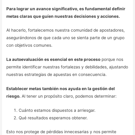
Para lograr un avance significativo, es fundamental definir
metas claras que guíen nuestras decisiones y acciones.
Al hacerlo, fortalecemos nuestra comunidad de apostadores,
asegurándonos de que cada uno se sienta parte de un grupo
con objetivos comunes.
La autoevaluación es esencial en este proceso
porque nos
permite identificar nuestras fortalezas y debilidades, ajustando
nuestras estrategias de apuestas en consecuencia.
Establecer metas también nos ayuda en la gestión del
riesgo.
Al tener un propósito claro, podemos determinar:
Cuánto estamos dispuestos a arriesgar.
Qué resultados esperamos obtener.
Esto nos protege de pérdidas innecesarias y nos permite