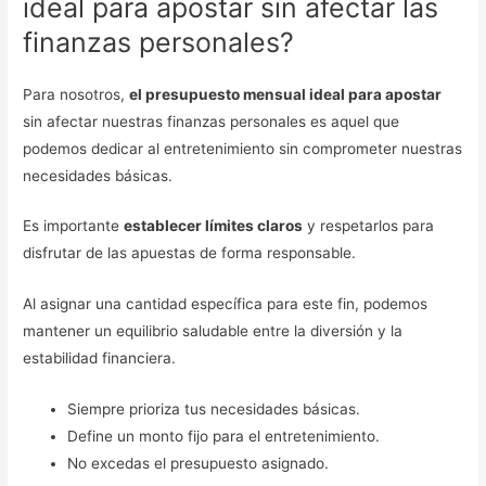
ideal para apostar sin afectar las
finanzas personales?
Para nosotros,
el presupuesto mensual ideal para apostar
sin afectar nuestras finanzas personales es aquel que
podemos dedicar al entretenimiento sin comprometer nuestras
necesidades básicas.
Es importante
establecer límites claros
y respetarlos para
disfrutar de las apuestas de forma responsable.
Al asignar una cantidad específica para este fin, podemos
mantener un equilibrio saludable entre la diversión y la
estabilidad financiera.
Siempre prioriza tus necesidades básicas.
Define un monto fijo para el entretenimiento.
No excedas el presupuesto asignado.