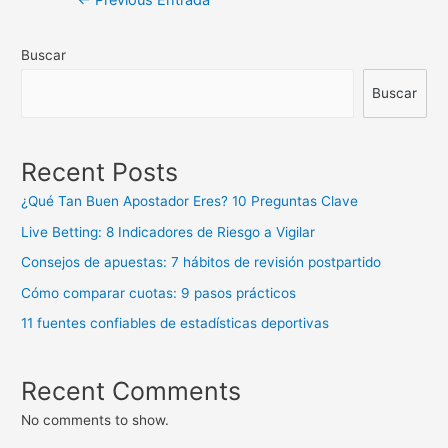
de
Buscar
entradas
Buscar
Recent Posts
¿Qué Tan Buen Apostador Eres? 10 Preguntas Clave
Live Betting: 8 Indicadores de Riesgo a Vigilar
Consejos de apuestas: 7 hábitos de revisión postpartido
Cómo comparar cuotas: 9 pasos prácticos
11 fuentes confiables de estadísticas deportivas
Recent Comments
No comments to show.