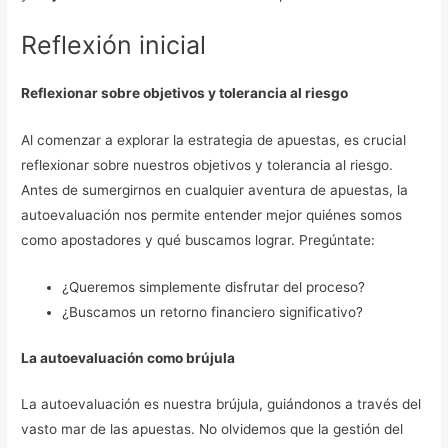
Reflexión inicial
Reflexionar sobre objetivos y tolerancia al riesgo
Al comenzar a explorar la estrategia de apuestas, es crucial
reflexionar sobre nuestros objetivos y tolerancia al riesgo.
Antes de sumergirnos en cualquier aventura de apuestas, la
autoevaluación nos permite entender mejor quiénes somos
como apostadores y qué buscamos lograr. Pregúntate:
¿Queremos simplemente disfrutar del proceso?
¿Buscamos un retorno financiero significativo?
La autoevaluación como brújula
La autoevaluación es nuestra brújula, guiándonos a través del
vasto mar de las apuestas. No olvidemos que la gestión del