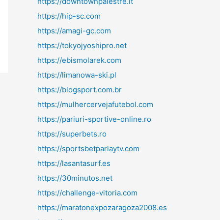
https://downtownpalestre.it
https://hip-sc.com
https://amagi-gc.com
https://tokyojyoshipro.net
https://ebismolarek.com
https://limanowa-ski.pl
https://blogsport.com.br
https://mulhercervejafutebol.com
https://pariuri-sportive-online.ro
https://superbets.ro
https://sportsbetparlaytv.com
https://lasantasurf.es
https://30minutos.net
https://challenge-vitoria.com
https://maratonexpozaragoza2008.es