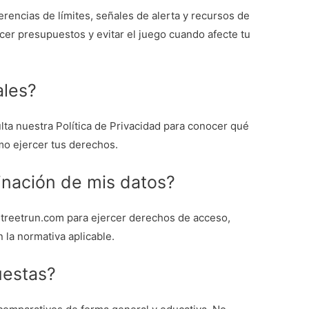
erencias de límites, señales de alerta y recursos de
r presupuestos y evitar el juego cuando afecte tu
ales?
a nuestra Política de Privacidad para conocer qué
mo ejercer tus derechos.
minación de mis datos?
treetrun.com
para ejercer derechos de acceso,
n la normativa aplicable.
uestas?