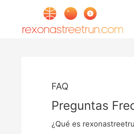
FAQ
Preguntas Fre
¿Qué es rexonastreetr