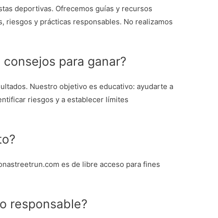
stas deportivas. Ofrecemos guías y recursos
 riesgos y prácticas responsables. No realizamos
.
 consejos para ganar?
ultados. Nuestro objetivo es educativo: ayudarte a
ntificar riesgos y a establecer límites
to?
onastreetrun.com es de libre acceso para fines
o responsable?