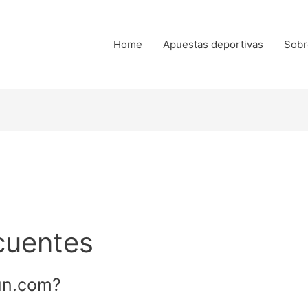
Home
Apuestas deportivas
Sobr
cuentes
un.com?