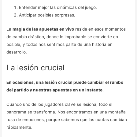
Entender mejor las dinámicas del juego.
Anticipar posibles sorpresas.
La
magia de las apuestas en vivo
reside en esos momentos
de cambio drástico, donde lo improbable se convierte en
posible, y todos nos sentimos parte de una historia en
desarrollo.
La lesión crucial
En ocasiones, una lesión crucial puede cambiar el rumbo
del partido y nuestras apuestas en un instante.
Cuando uno de los jugadores clave se lesiona, todo el
panorama se transforma. Nos encontramos en una montaña
rusa de emociones, porque sabemos que las cuotas cambian
rápidamente.