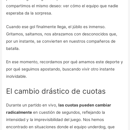
compartimos el mismo deseo: ver cómo el equipo que nadie
esperaba da la sorpresa.
Cuando ese gol finalmente llega, el júbilo es inmenso.
Gritamos, saltamos, nos abrazamos con desconocidos que,
por un instante, se convierten en nuestros compañeros de
batalla.
En ese momento, recordamos por qué amamos este deporte y
por qué seguimos apostando, buscando vivir otro instante
inolvidable.
El cambio drástico de cuotas
Durante un partido en vivo,
las cuotas pueden cambiar
radicalmente
en cuestión de segundos, reflejando la
intensidad y la imprevisibilidad del juego. Nos hemos
encontrado en situaciones donde el equipo underdog, que