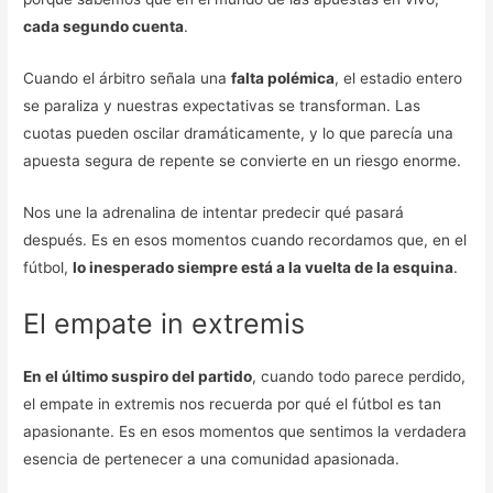
cada segundo cuenta
.
Cuando el árbitro señala una
falta polémica
, el estadio entero
se paraliza y nuestras expectativas se transforman. Las
cuotas pueden oscilar dramáticamente, y lo que parecía una
apuesta segura de repente se convierte en un riesgo enorme.
Nos une la adrenalina de intentar predecir qué pasará
después. Es en esos momentos cuando recordamos que, en el
fútbol,
lo inesperado siempre está a la vuelta de la esquina
.
El empate in extremis
En el último suspiro del partido
, cuando todo parece perdido,
el empate in extremis nos recuerda por qué el fútbol es tan
apasionante. Es en esos momentos que sentimos la verdadera
esencia de pertenecer a una comunidad apasionada.