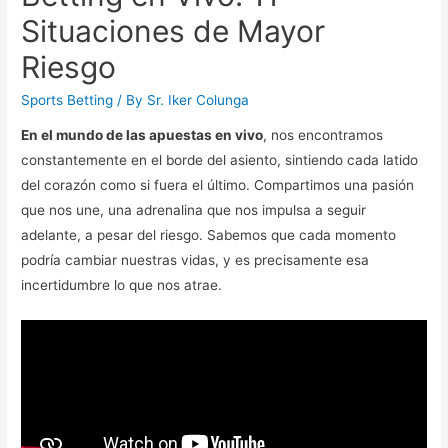
Situaciones de Mayor
Riesgo
Sports Betting
/ By
Sr. Iker Colunga
En el mundo de las apuestas en vivo
, nos encontramos
constantemente en el borde del asiento, sintiendo cada latido
del corazón como si fuera el último. Compartimos una pasión
que nos une, una adrenalina que nos impulsa a seguir
adelante, a pesar del riesgo. Sabemos que cada momento
podría cambiar nuestras vidas, y es precisamente esa
incertidumbre lo que nos atrae.