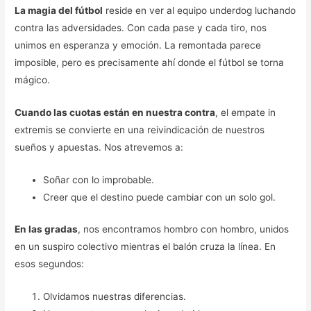
La magia del fútbol
reside en ver al equipo underdog luchando
contra las adversidades. Con cada pase y cada tiro, nos
unimos en esperanza y emoción. La remontada parece
imposible, pero es precisamente ahí donde el fútbol se torna
mágico.
Cuando las cuotas están en nuestra contra
, el empate in
extremis se convierte en una reivindicación de nuestros
sueños y apuestas. Nos atrevemos a:
Soñar con lo improbable.
Creer que el destino puede cambiar con un solo gol.
En las gradas
, nos encontramos hombro con hombro, unidos
en un suspiro colectivo mientras el balón cruza la línea. En
esos segundos:
Olvidamos nuestras diferencias.